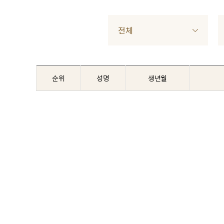
전체
순위
성명
생년월