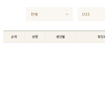
전체
U15
순위
성명
생년월
랭킹