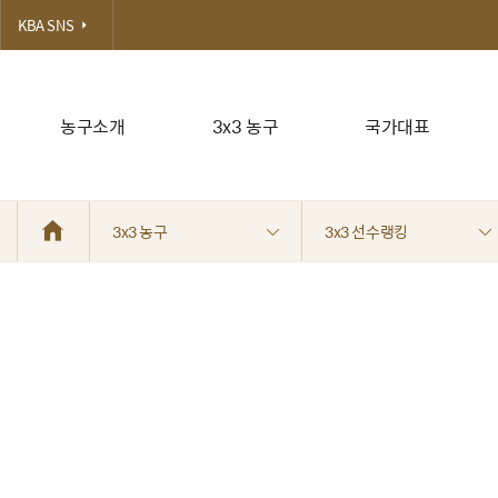
KBA SNS
농구소개
3x3 농구
국가대표
3x3 농구
3x3 선수랭킹