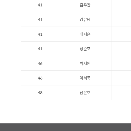
41
김우찬
41
김유담
41
배지훈
41
정준호
46
박지원
46
이서묵
48
남은호