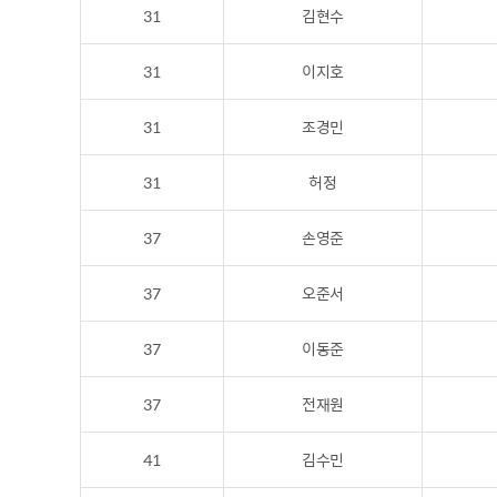
31
김현수
31
이지호
31
조경민
31
허정
37
손영준
37
오준서
37
이동준
37
전재원
41
김수민