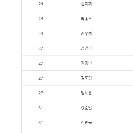
24
김지휘
24
박종우
24
손우석
27
공건웅
27
김경민
27
김도형
27
임채윤
31
강준범
31
김민국