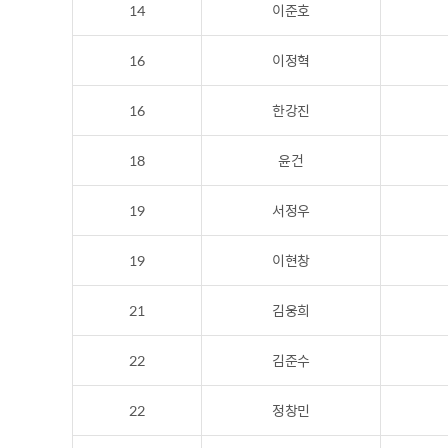
14
이준호
16
이정혁
16
한강진
18
윤건
19
서정우
19
이현창
21
김웅희
22
김준수
22
정창민