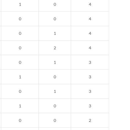
1
0
4
0
0
4
0
1
4
0
2
4
0
1
3
1
0
3
0
1
3
1
0
3
0
0
2