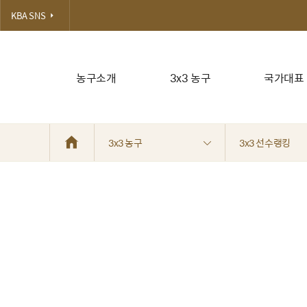
KBA SNS
농구소개
3x3 농구
국가대표
3x3 농구
3x3 선수랭킹