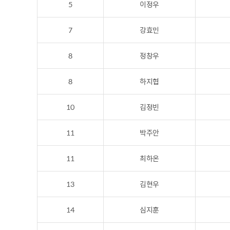
5
이정우
7
강효민
8
정창우
8
하지협
10
김정빈
11
박주안
11
최하온
13
김현우
14
심지훈