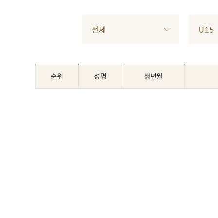
전체
U15
순위
성명
생년월