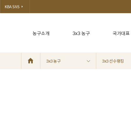
KBA SNS
농구소개
3x3 농구
국가대표
3x3 농구
3x3 선수랭킹