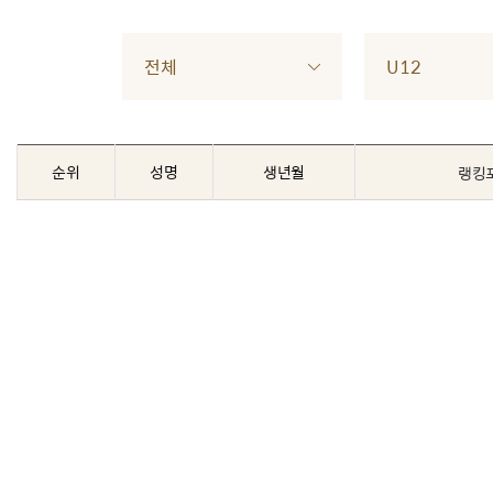
전체
U12
순위
성명
생년월
랭킹