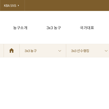
KBA SNS
농구소개
3x3 농구
국가대표
3x3 농구
3x3 선수랭킹