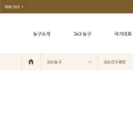
KBA SNS
농구소개
3x3 농구
국가대표
3x3 농구
3x3 선수랭킹