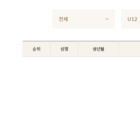
전체
U12
순위
성명
생년월