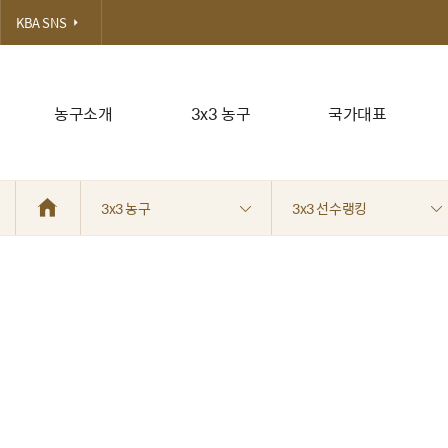
KBA SNS
농구소개
3x3 농구
국가대표
3x3 농구
3x3 선수랭킹