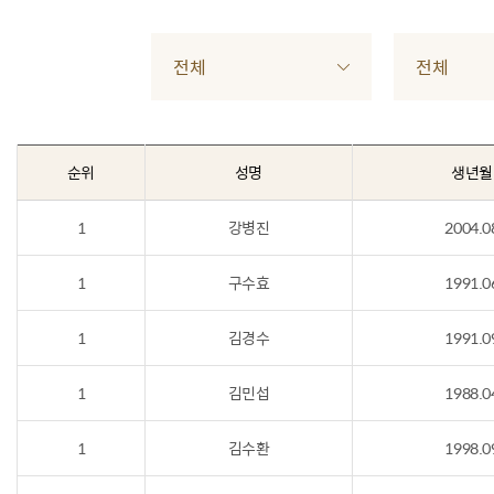
전체
전체
순위
성명
생년월
1
강병진
2004.0
1
구수효
1991.0
1
김경수
1991.0
1
김민섭
1988.0
1
김수환
1998.0