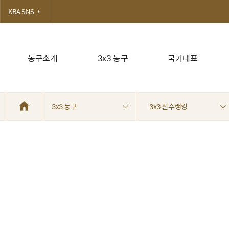
KBA SNS
농구소개
3x3 농구
국가대표
3x3 농구
3x3 선수랭킹