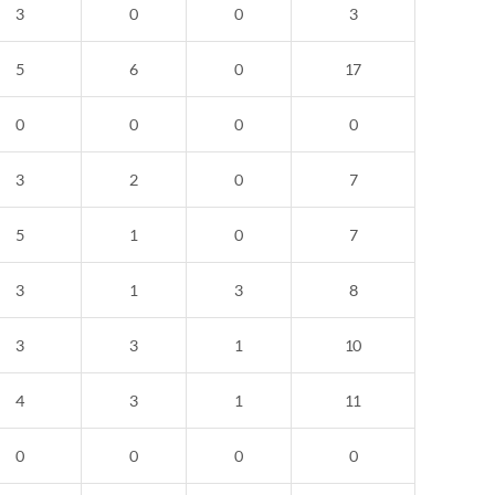
3
0
0
3
5
6
0
17
0
0
0
0
3
2
0
7
5
1
0
7
3
1
3
8
3
3
1
10
4
3
1
11
0
0
0
0