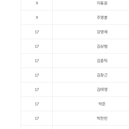
9
이동윤
9
주영훈
17
강영체
17
김상범
17
김종탁
17
김창근
17
김태영
17
박준
17
박한빈