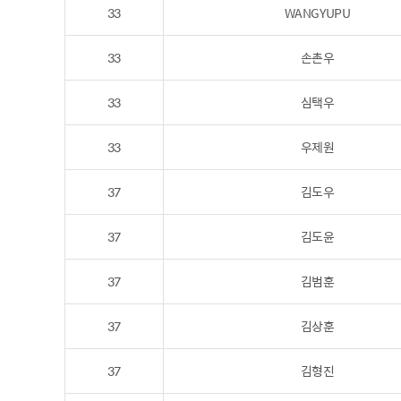
33
WANGYUPU
33
손촌우
33
심택우
33
우제원
37
김도우
37
김도윤
37
김범훈
37
김상훈
37
김형진