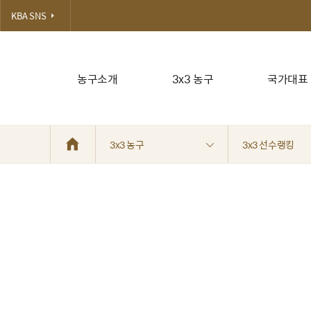
KBA SNS
농구소개
3x3 농구
국가대표
3x3 농구
3x3 선수랭킹