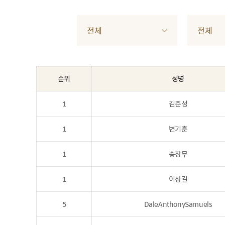
전체
전체
순위
성명
1
김준성
1
변기훈
1
송창무
1
이상길
5
DaleAnthonySamuels