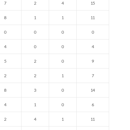
7
2
4
15
8
1
1
11
0
0
0
0
4
0
0
4
5
2
0
9
2
2
1
7
8
3
0
14
4
1
0
6
2
4
1
11