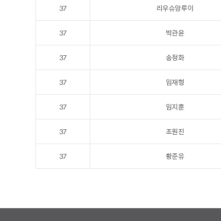
37
리우슈앙루이
37
박관윤
37
송정화
37
임재형
37
임지훈
37
조원진
37
황준유