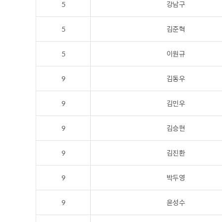
5
강남구
5
김준혁
5
이원규
9
김동우
9
김민우
9
김승현
9
김진환
9
박두영
9
윤성수