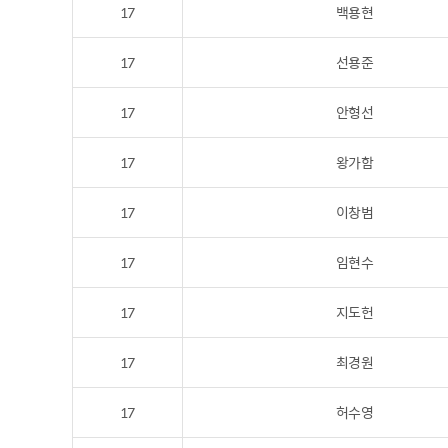
17
백용현
17
선용준
17
안형선
17
왕가함
17
이창범
17
임현수
17
지도헌
17
최경원
17
허수영