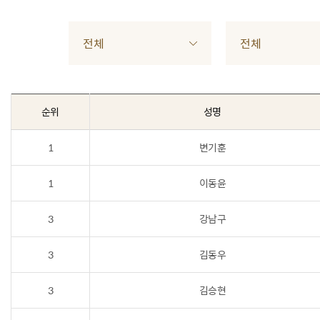
전체
전체
순위
성명
1
변기훈
1
이동윤
3
강남구
3
김동우
3
김승현