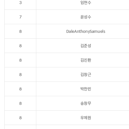
3
임현수
7
윤성수
8
DaleAnthonySamuels
8
김준성
8
김진환
8
김창근
8
박한빈
8
송창무
8
우제원