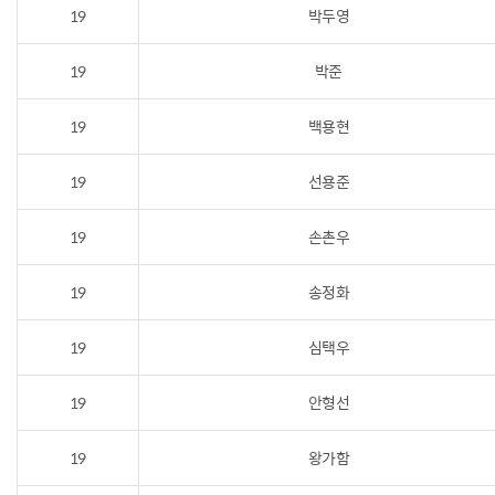
19
박두영
19
박준
19
백용현
19
선용준
19
손촌우
19
송정화
19
심택우
19
안형선
19
왕가함