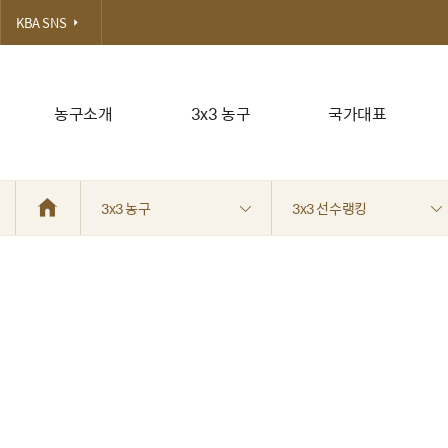
KBA SNS
농구소개
3x3 농구
국가대표
3x3 농구
3x3 선수랭킹