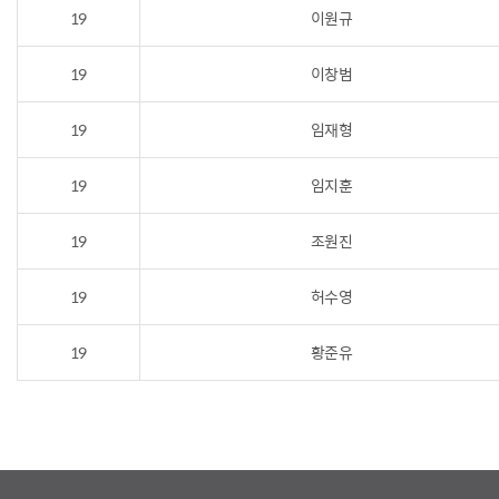
19
이원규
19
이창범
19
임재형
19
임지훈
19
조원진
19
허수영
19
황준유