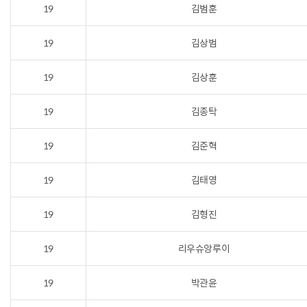
19
김범훈
19
김상범
19
김상훈
19
김종탁
19
김준혁
19
김태영
19
김형진
19
리우슈앙루이
19
박관윤