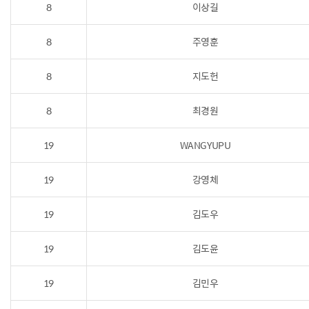
8
이상길
8
주영훈
8
지도헌
8
최경원
19
WANGYUPU
19
강영체
19
김도우
19
김도윤
19
김민우