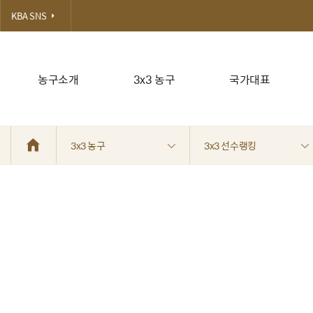
KBA SNS
농구소개
3x3 농구
국가대표
3x3 농구
3x3 선수랭킹