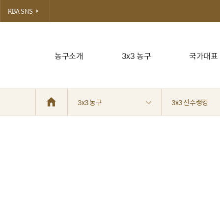
KBA SNS
농구소개
3x3 농구
국가대표
3x3 농구
3x3 선수랭킹