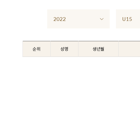
2022
U15
순위
성명
생년월