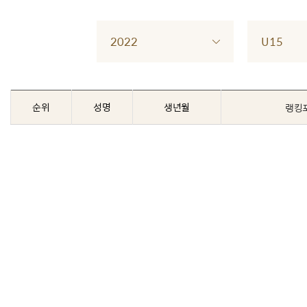
2022
U15
순위
성명
생년월
랭킹