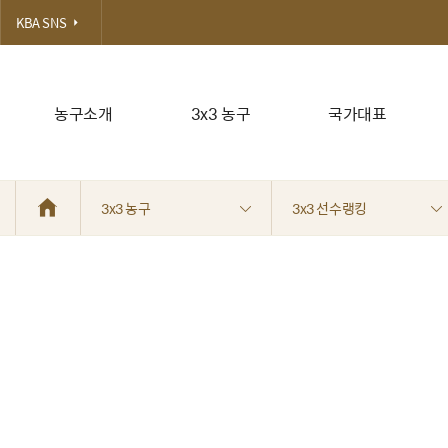
KBA SNS
농구소개
3x3 농구
국가대표
3x3 농구
3x3 선수랭킹