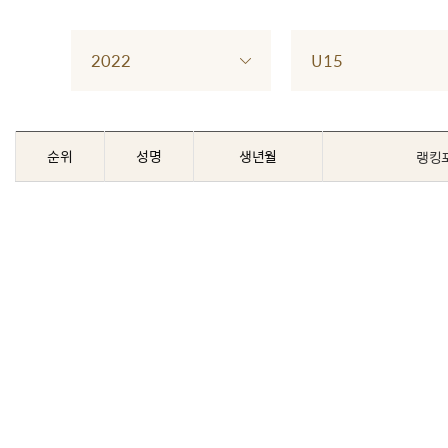
2022
U15
순위
성명
생년월
랭킹