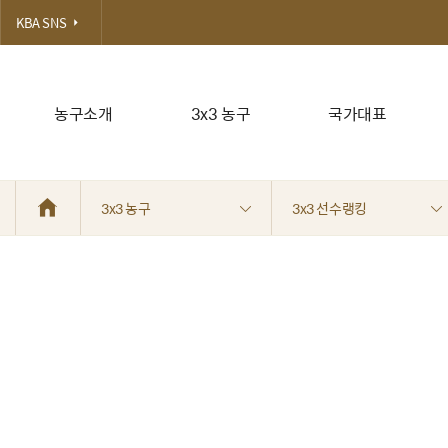
KBA SNS
농구소개
3x3 농구
국가대표
3x3 농구
3x3 선수랭킹