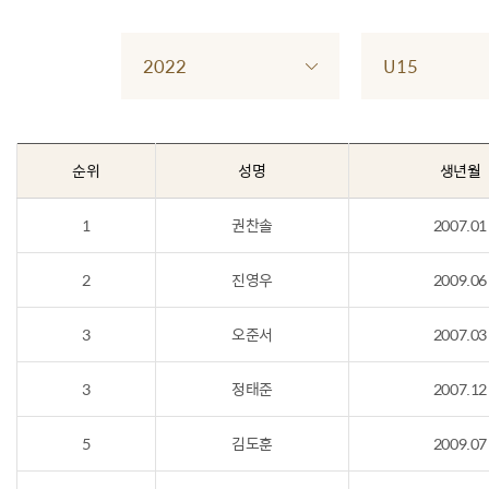
2022
U15
순위
성명
생년월
1
권찬솔
2007.01
2
진영우
2009.06
3
오준서
2007.03
3
정태준
2007.12
5
김도훈
2009.07