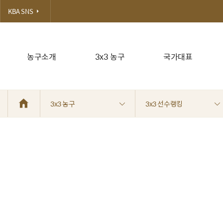
KBA SNS
농구소개
3x3 농구
국가대표
3x3 농구
3x3 선수랭킹