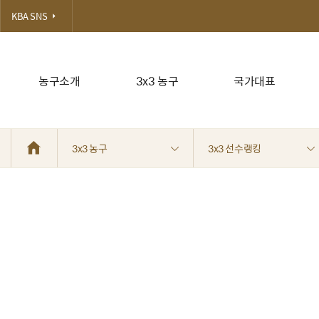
KBA SNS
농구소개
3x3 농구
국가대표
3x3 농구
3x3 선수랭킹