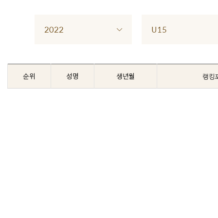
2022
U15
순위
성명
생년월
랭킹