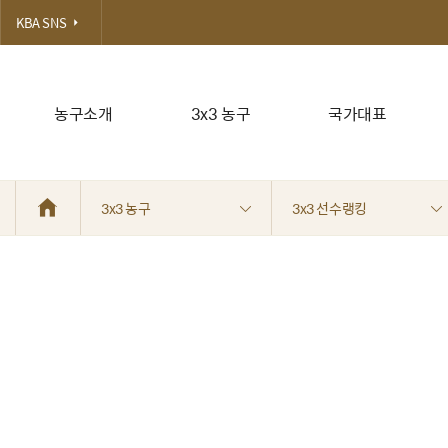
KBA SNS
농구소개
3x3 농구
국가대표
3x3 농구
3x3 선수랭킹