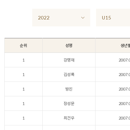
2022
U15
순위
성명
생년
1
강명재
2007.
1
김성록
2007.
1
방진
2007.
1
장성문
2007.
1
최건우
2007.