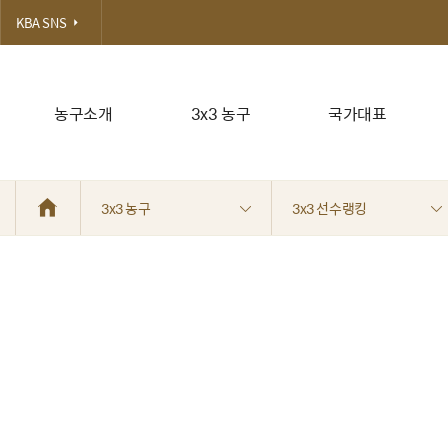
KBA SNS
농구소개
3x3 농구
국가대표
3x3 농구
3x3 선수랭킹