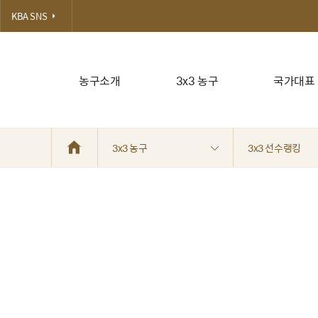
KBA SNS
농구소개
3x3 농구
국가대표
3x3 농구
3x3 선수랭킹