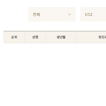
전체
U12
순위
성명
생년월
랭킹