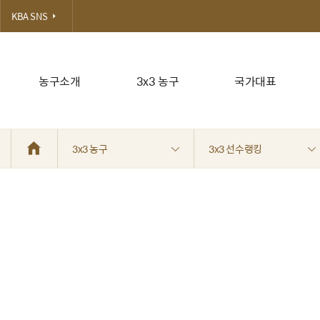
KBA SNS
농구소개
3x3 농구
국가대표
3x3 농구
3x3 선수랭킹