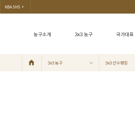
KBA SNS
농구소개
3x3 농구
국가대표
3x3 농구
3x3 선수랭킹