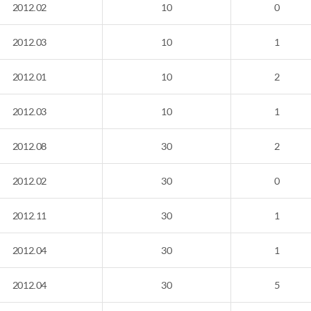
2012.02
10
0
2012.03
10
1
2012.01
10
2
2012.03
10
1
2012.08
30
2
2012.02
30
0
2012.11
30
1
2012.04
30
1
2012.04
30
5