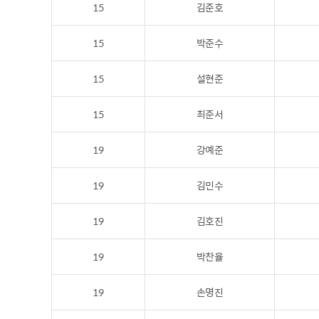
15
김준호
15
박준수
15
설현준
15
최준서
19
강예준
19
김민수
19
김호진
19
박찬율
19
손명진