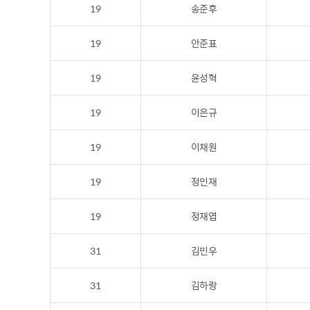
19
송준후
19
안준표
19
윤성혁
19
이은규
19
이채원
19
정민재
19
정재엽
31
김민우
31
김하랑