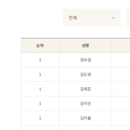
전체
순위
성명
1
권우경
1
김도영
1
김예준
1
김이안
1
김지율