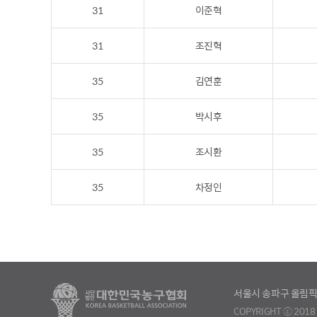
31
이준혁
31
조진혁
35
김연훈
35
박시후
35
조시환
35
차정인
서울시 송파구 올림픽
COPYRIGHT ⓒ 2018 