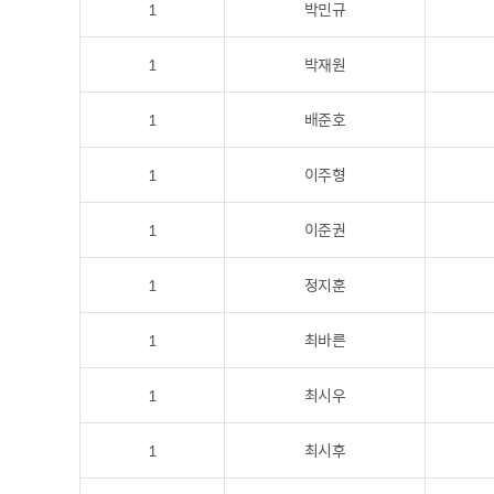
1
박민규
1
박재원
1
배준호
1
이주형
1
이준권
1
정지훈
1
최바른
1
최시우
1
최시후