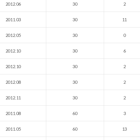
2012.06
30
2
2011.03
30
11
2012.05
30
0
2012.10
30
6
2012.10
30
2
2012.08
30
2
2012.11
30
2
2011.08
60
3
2011.05
60
13