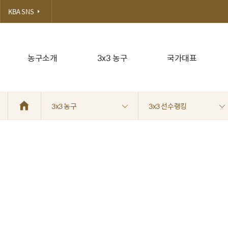
KBA SNS
농구소개
3x3 농구
국가대표
3x3 농구
3x3 선수랭킹