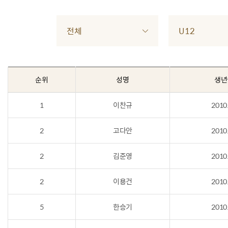
전체
U12
순위
성명
생년
1
이찬규
2010
2
고다안
2010
2
김준영
2010
2
이용건
2010
5
한승기
2010