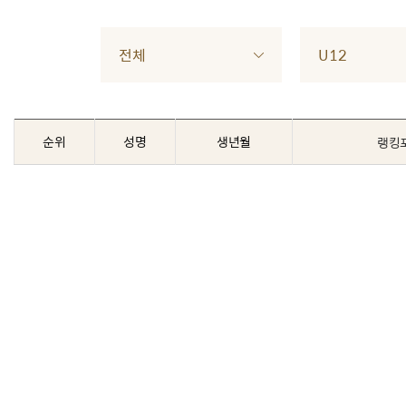
전체
U12
순위
성명
생년월
랭킹