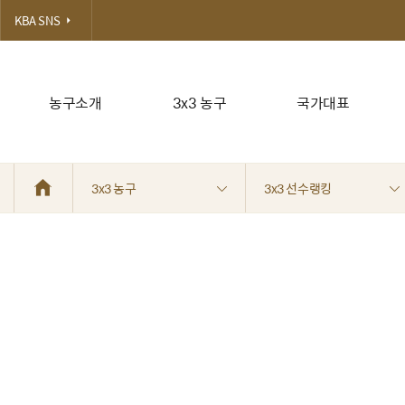
KBA SNS
농구소개
3x3 농구
국가대표
3x3 농구
3x3 선수랭킹