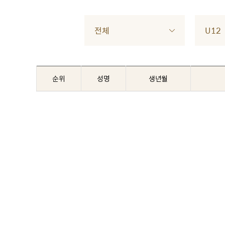
전체
U12
순위
성명
생년월