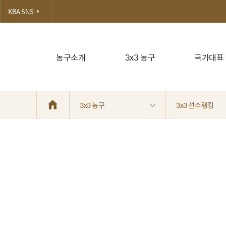
KBA SNS
농구소개
3x3 농구
국가대표
3x3 농구
3x3 선수랭킹