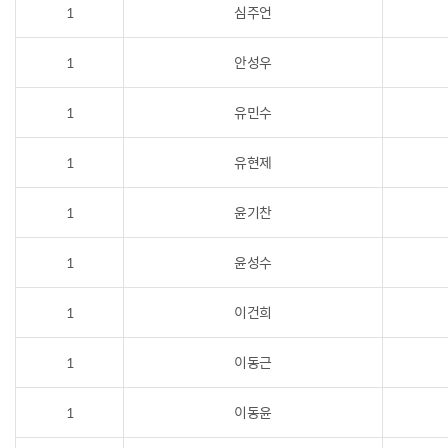
1
심주언
1
안성우
1
유민수
1
유현제
1
윤기찬
1
윤성수
1
이건희
1
이동근
1
이동윤