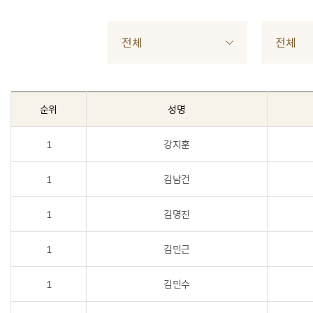
전체
전체
순위
성명
1
강지훈
1
김남건
1
김명진
1
김민근
1
김민수