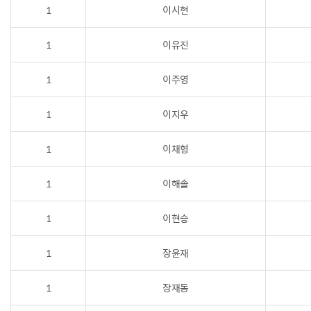
1
이시현
1
이유진
1
이주영
1
이지우
1
이채형
1
이해솔
1
이현승
1
장윤재
1
장재동