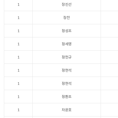
1
장진선
1
장찬
1
정성조
1
정세영
1
정헌규
1
정현석
1
정현석
1
정환조
1
차윤호