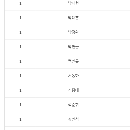
1
박대현
1
박래훈
1
박정환
1
박현근
1
백민규
1
서동하
1
석종태
1
석준휘
1
성민석