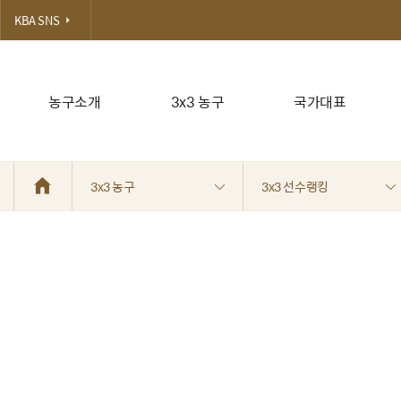
KBA SNS
농구소개
3x3 농구
국가대표
3x3 농구
3x3 선수랭킹