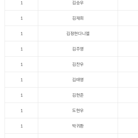
1
김승우
1
김재희
1
김정현다니엘
1
김주영
1
김찬우
1
김태영
1
김현준
1
도현우
1
박귀환