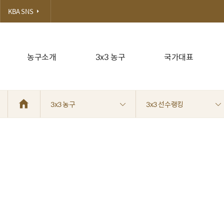
KBA SNS
농구소개
3x3 농구
국가대표
3x3 농구
3x3 선수랭킹