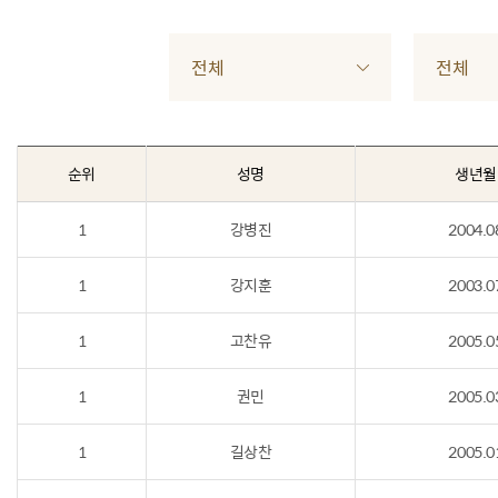
전체
전체
순위
성명
생년월
1
강병진
2004.0
1
강지훈
2003.0
1
고찬유
2005.0
1
권민
2005.0
1
길상찬
2005.0