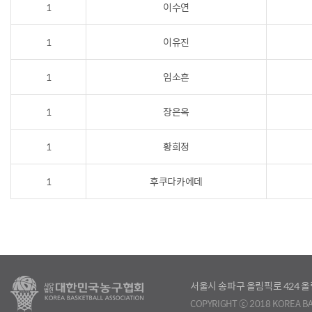
1
이수연
1
이유진
1
임소흔
1
장은옥
1
황희정
1
후쿠다카에데
서울시 송파구 올림픽로 424
COPYRIGHT ⓒ 2018 KOREA BA