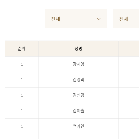
전체
전체
순위
성명
1
강지영
1
김경락
1
김민경
1
김이슬
1
백가인