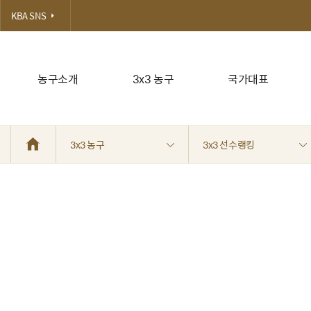
KBA SNS
농구소개
3x3 농구
국가대표
3x3 농구
3x3 선수랭킹