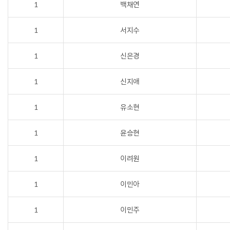
1
백채연
1
서지수
1
신은경
1
신지애
1
유소현
1
윤승현
1
이려원
1
이민아
1
이민주