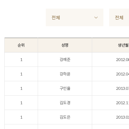
전체
전체
순위
성명
생년월
1
강예준
2012.0
1
강하윤
2012.0
1
구민율
2013.0
1
김도경
2012.1
1
김도은
2013.0