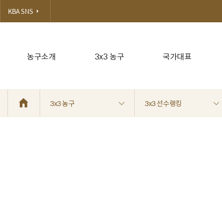
KBA SNS
농구소개
3x3 농구
국가대표
3x3 농구
3x3 선수랭킹