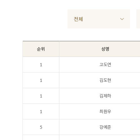
전체
순위
성명
1
고도연
1
김도현
1
김제하
1
최원우
5
강예준