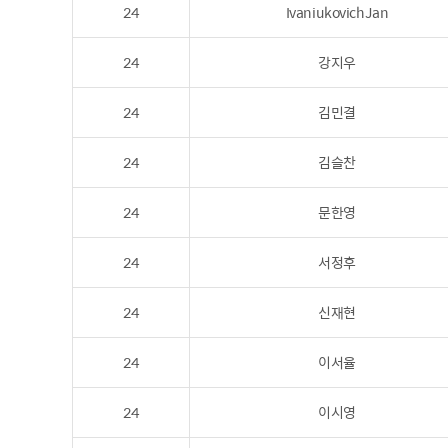
24
IvaniukovichJan
24
강지우
24
김민결
24
김슬찬
24
문한영
24
서정후
24
신재현
24
이서율
24
이시영