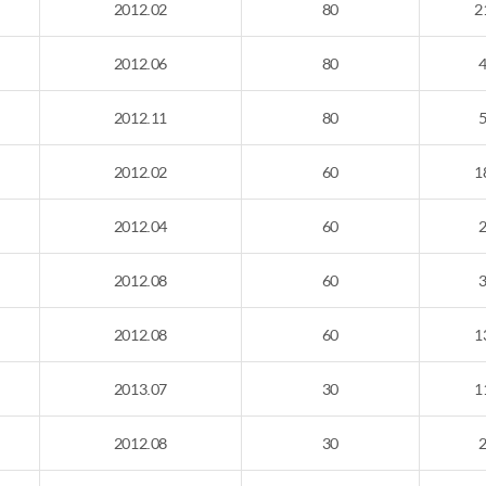
2012.02
80
2
2012.06
80
2012.11
80
2012.02
60
1
2012.04
60
2012.08
60
2012.08
60
1
2013.07
30
1
2012.08
30