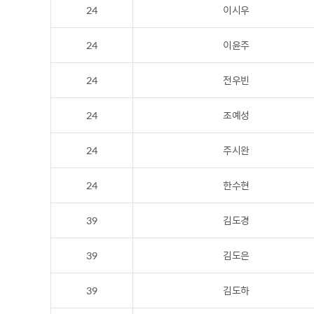
24
이시우
24
이윤주
24
전우빈
24
조예성
24
주시완
24
한수현
39
김도경
39
김도은
39
김도하