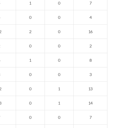
5
1
0
7
4
0
0
4
2
2
0
16
2
0
0
2
6
1
0
8
3
0
0
3
2
0
1
13
3
0
1
14
7
0
0
7