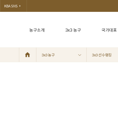
KBA SNS
농구소개
3x3 농구
국가대표
3x3 농구
3x3 선수랭킹