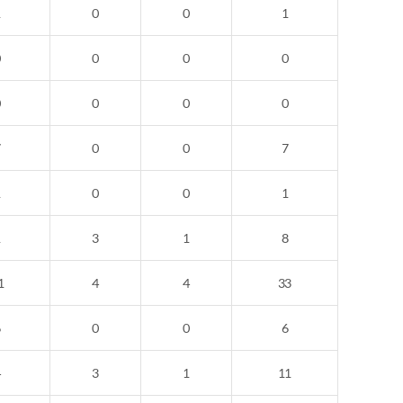
1
0
0
1
0
0
0
0
0
0
0
0
7
0
0
7
1
0
0
1
1
3
1
8
1
4
4
33
6
0
0
6
4
3
1
11