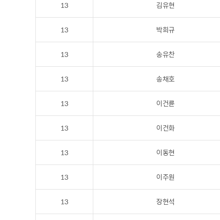
13
김유현
13
박희규
13
송유찬
13
송채호
13
이건륜
13
이건화
13
이동현
13
이주원
13
장현석