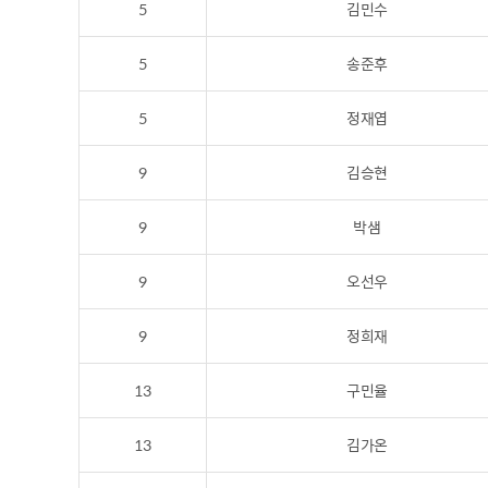
5
김민수
5
송준후
5
정재엽
9
김승현
9
박샘
9
오선우
9
정희재
13
구민율
13
김가온