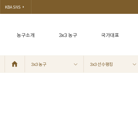
KBA SNS
농구소개
3x3 농구
국가대표
3x3 농구
3x3 선수랭킹