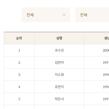
전체
전체
순위
성명
생
1
조수진
200
2
김현아
199
3
이소정
199
4
유현이
199
5
박은서
199