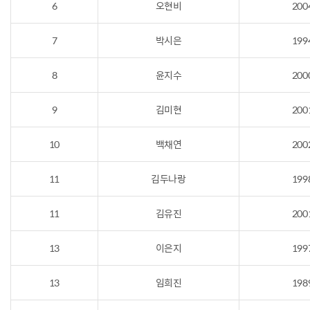
6
오현비
200
7
박시은
199
8
윤지수
200
9
김미현
200
10
백채연
200
11
김두나랑
199
11
김유진
200
13
이은지
199
13
임희진
198