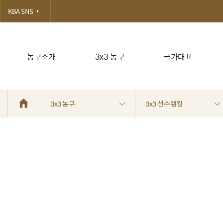
KBA SNS
농구소개
3x3 농구
국가대표
3x3 농구
3x3 선수랭킹