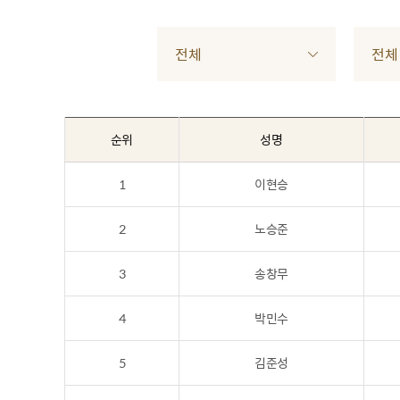
전체
전체
순위
성명
1
이현승
2
노승준
3
송창무
4
박민수
5
김준성