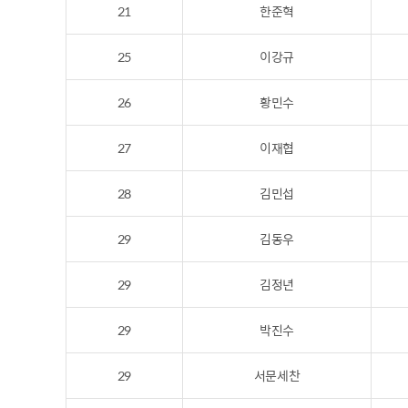
21
한준혁
25
이강규
26
황민수
27
이재협
28
김민섭
29
김동우
29
김정년
29
박진수
29
서문세찬