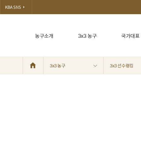
KBA SNS
농구소개
3x3 농구
국가대표
3x3 농구
3x3 선수랭킹