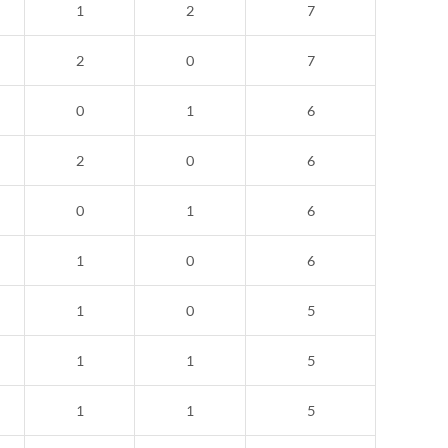
1
2
7
2
0
7
0
1
6
2
0
6
0
1
6
1
0
6
1
0
5
1
1
5
1
1
5