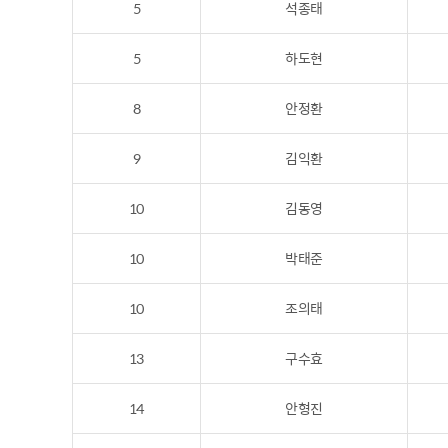
5
석종태
5
하도현
8
안정환
9
김익환
10
김동영
10
박태준
10
조의태
13
구수효
14
안형진