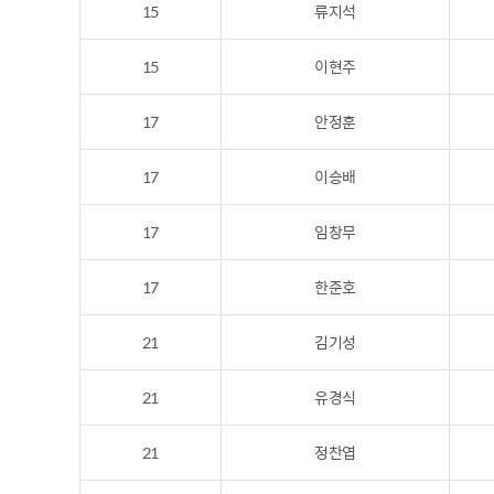
15
류지석
15
이현주
17
안정훈
17
이승배
17
임창무
17
한준호
21
김기성
21
유경식
21
정찬엽