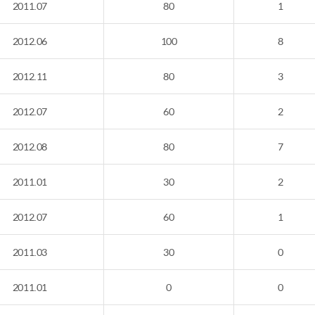
2011.07
80
1
2012.06
100
8
2012.11
80
3
2012.07
60
2
2012.08
80
7
2011.01
30
2
2012.07
60
1
2011.03
30
0
2011.01
0
0