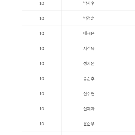
10
박시후
10
박정훈
10
배재윤
10
서건욱
10
성지온
10
송준후
10
신수현
10
신제아
10
윤준우