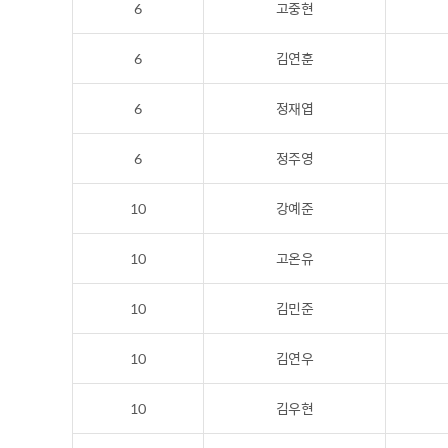
6
고중현
6
김연훈
6
정재엽
6
정주영
10
강예준
10
고온유
10
김민준
10
김연우
10
김우현