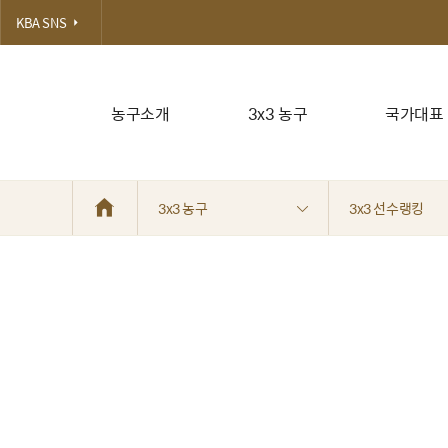
KBA SNS
농구소개
3x3 농구
국가대표
3x3 농구
3x3 선수랭킹