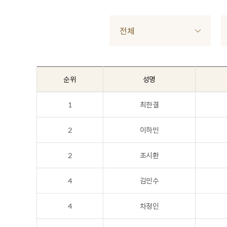
전체
순위
성명
1
최한결
2
이하민
2
조시환
4
김민수
4
차정인