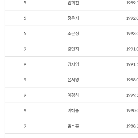
5
임희진
1989.
5
정은지
1992.
5
조은정
1993.
9
강민지
1991.
9
강지영
1991.
9
윤서영
1988.
9
이경하
1999.
9
이혜승
1990.
9
임소흔
1988.