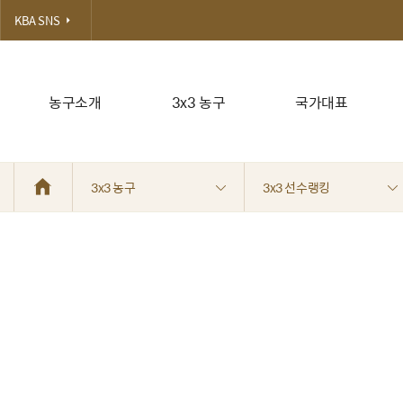
KBA SNS
농구소개
3x3 농구
국가대표
3x3 농구
3x3 선수랭킹