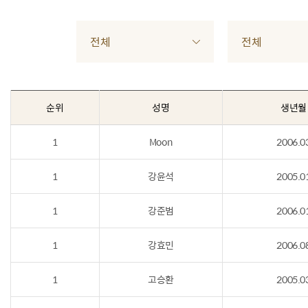
전체
전체
순위
성명
생년월
1
Moon
2006.0
1
강윤석
2005.0
1
강준범
2006.0
1
강효민
2006.0
1
고승환
2005.0