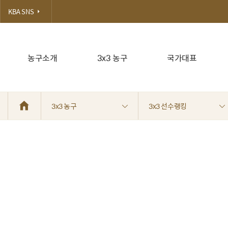
KBA SNS
농구소개
3x3 농구
국가대표
3x3 농구
3x3 선수랭킹