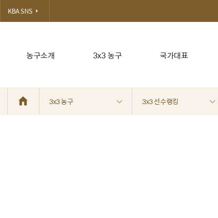
KBA SNS
농구소개
3x3 농구
국가대표
3x3 농구
3x3 선수랭킹