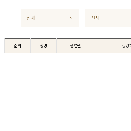
전체
전체
순위
성명
생년월
랭킹