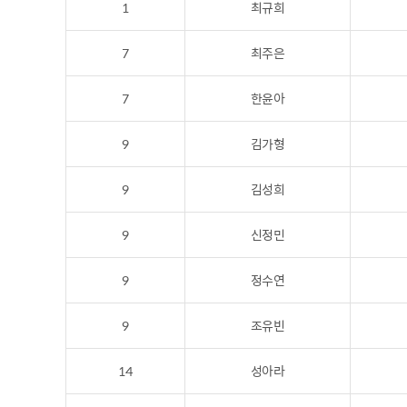
1
최규희
7
최주은
7
한윤아
9
김가형
9
김성희
9
신정민
9
정수연
9
조유빈
14
성아라