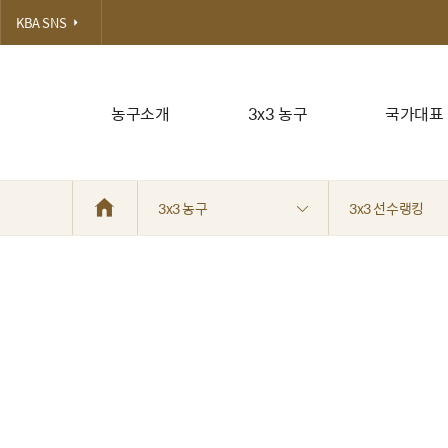
KBA SNS
농구소개
3x3 농구
국가대표
3x3 농구
3x3 선수랭킹