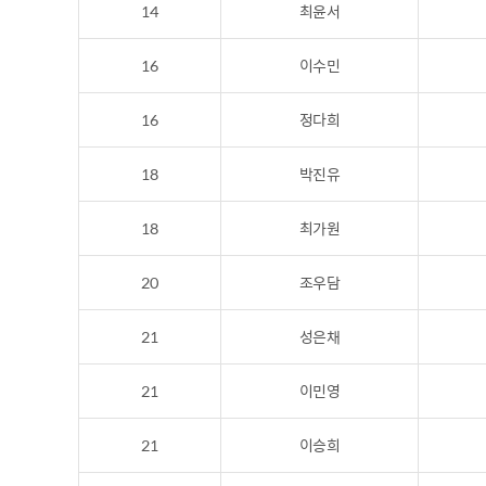
14
최윤서
16
이수민
16
정다희
18
박진유
18
최가원
20
조우담
21
성은채
21
이민영
21
이승희