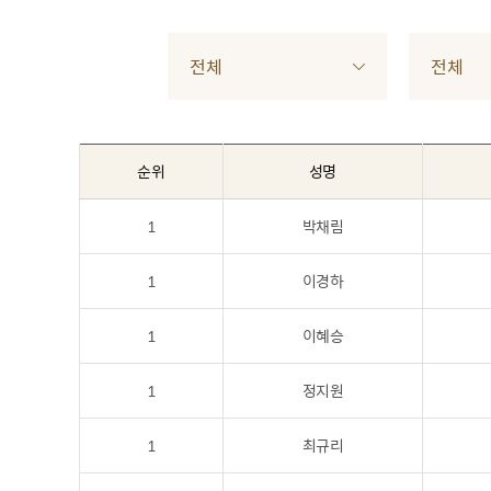
전체
전체
순위
성명
1
박채림
1
이경하
1
이혜승
1
정지원
1
최규리