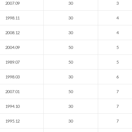
2007.09
30
3
1998.11
30
4
2008.12
30
4
2004.09
50
5
1989.07
50
5
1998.03
30
6
2007.01
50
7
1994.10
30
7
1995.12
30
7