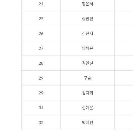
21
황윤서
25
장원선
26
김현지
27
양혜은
28
김연진
29
구슬
29
김지희
31
김예은
32
박애진