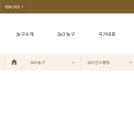
KBA SNS
농구소개
3x3 농구
국가대표
3x3 농구
3x3 선수랭킹