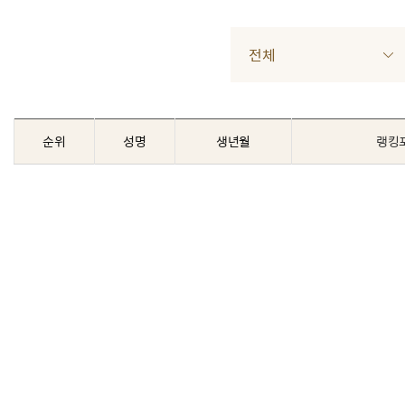
전체
순위
성명
생년월
랭킹