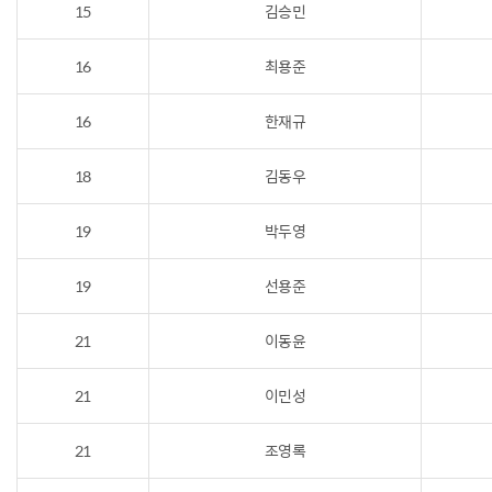
15
김승민
16
최용준
16
한재규
18
김동우
19
박두영
19
선용준
21
이동윤
21
이민성
21
조영록