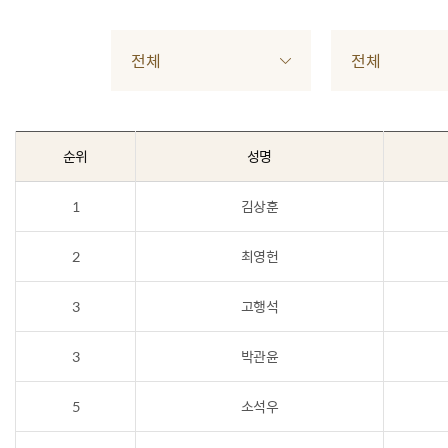
전체
전체
순위
성명
1
김상훈
2
최영헌
3
고행석
3
박관윤
5
소석우