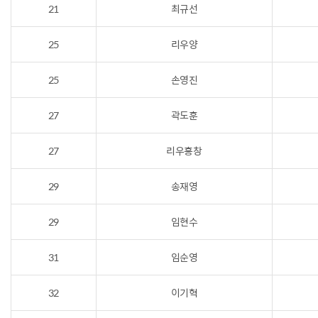
21
최규선
25
리우양
25
손영진
27
곽도훈
27
리우홍창
29
송재영
29
임현수
31
임순영
32
이기혁