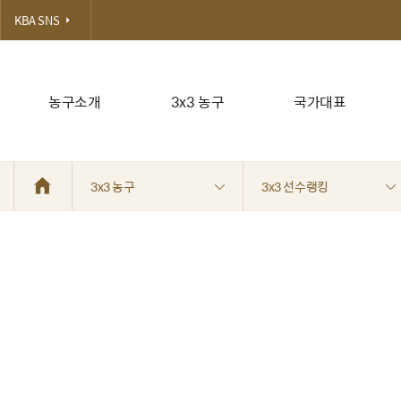
KBA SNS
농구소개
3x3 농구
국가대표
3x3 농구
3x3 선수랭킹