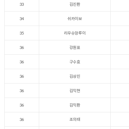
33
김진환
34
쉬카이보
35
리우슈앙루이
36
강원표
36
구수효
36
김상진
36
김익현
36
김익환
36
조의태