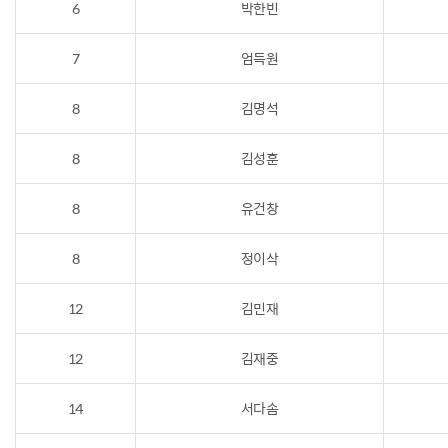
6
박한빈
7
엄득원
8
김명석
8
김성훈
8
유건창
8
정이삭
12
김민재
12
김재중
14
서다솜