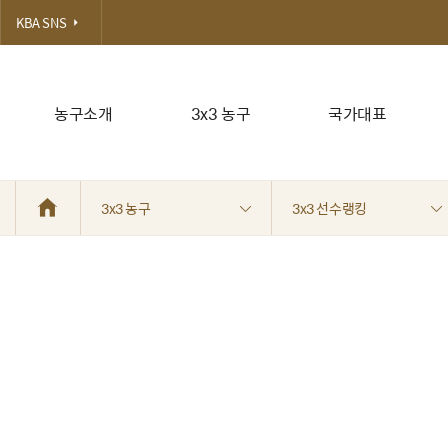
KBA SNS
농구소개
3x3 농구
국가대표
3x3 농구
3x3 선수랭킹