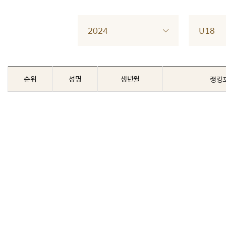
2024
U18
순위
성명
생년월
랭킹