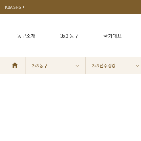
KBA SNS
농구소개
3x3 농구
국가대표
3x3 농구
3x3 선수랭킹