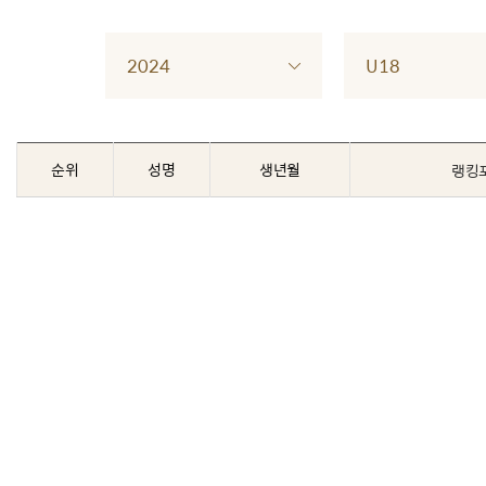
2024
U18
순위
성명
생년월
랭킹