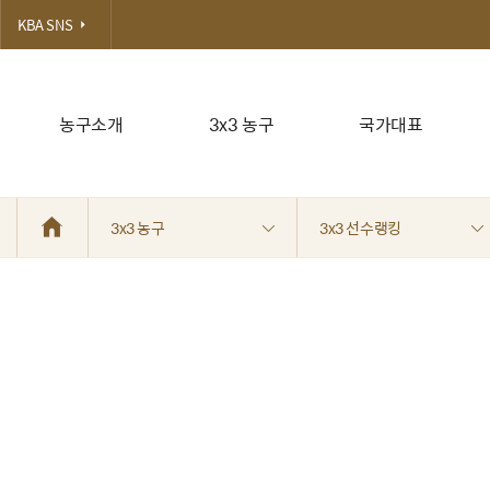
KBA SNS
농구소개
3x3 농구
국가대표
3x3 농구
3x3 선수랭킹