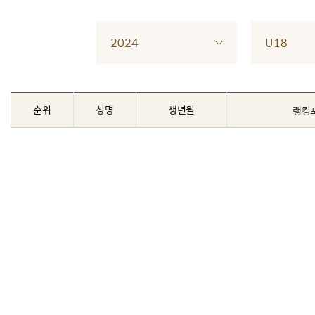
2024
U18
순위
성명
생년월
랭킹