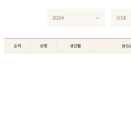
2024
U18
순위
성명
생년월
랭킹