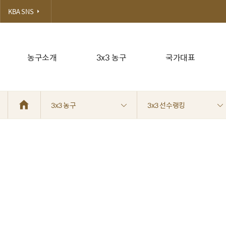
KBA SNS
농구소개
3x3 농구
국가대표
3x3 농구
3x3 선수랭킹