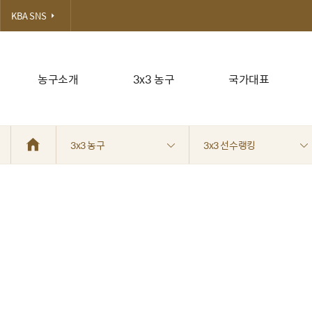
KBA SNS
농구소개
3x3 농구
국가대표
3x3 농구
3x3 선수랭킹