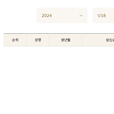
2024
U18
순위
성명
생년월
랭킹