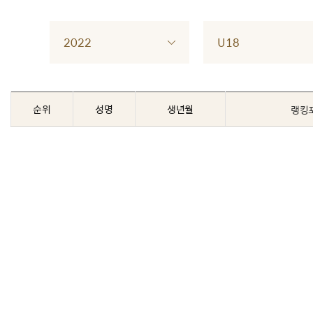
2022
U18
순위
성명
생년월
랭킹