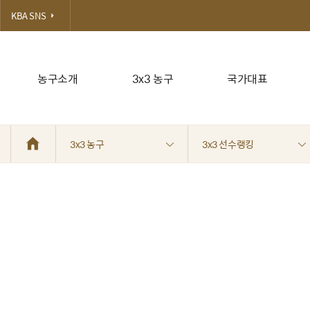
KBA SNS
농구소개
3x3 농구
국가대표
3x3 농구
3x3 선수랭킹