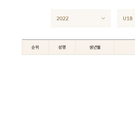
2022
U18
순위
성명
생년월