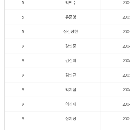
5
박민수
200
5
유준영
200
5
장김성현
200
9
강민준
200
9
김건희
200
9
김민규
200
9
박지섭
200
9
이선재
200
9
장지성
200