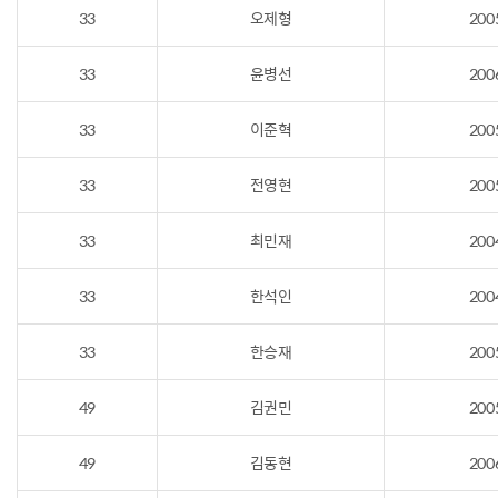
33
오제형
200
33
윤병선
200
33
이준혁
200
33
전영현
200
33
최민재
200
33
한석인
200
33
한승재
200
49
김권민
200
49
김동현
200