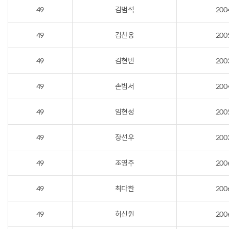
49
김범석
200
49
김찬웅
200
49
김현빈
200
49
손범서
200
49
임현성
200
49
장선우
200
49
조영주
200
49
최다한
200
49
허신원
200