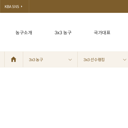
KBA SNS
농구소개
3x3 농구
국가대표
3x3 농구
3x3 선수랭킹