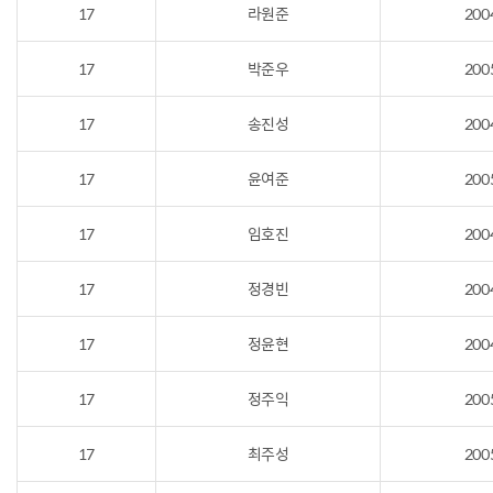
17
라원준
200
17
박준우
200
17
송진성
200
17
윤여준
200
17
임호진
200
17
정경빈
200
17
정윤현
200
17
정주익
200
17
최주성
200