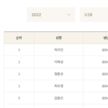
2022
U18
순위
성명
생
1
박지민
200
1
이해성
200
1
정환조
200
1
최우영
200
5
김동민
200