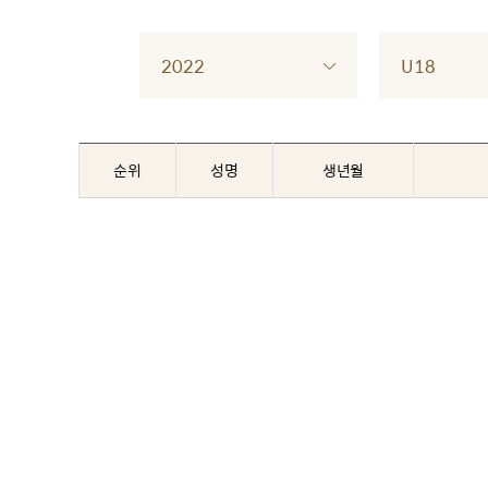
2022
U18
순위
성명
생년월