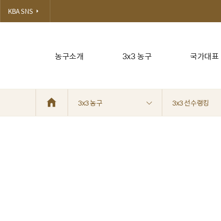
KBA SNS
농구소개
3x3 농구
국가대표
3x3 농구
3x3 선수랭킹