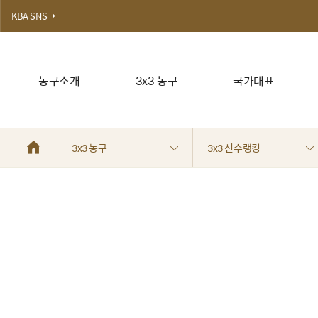
KBA SNS
농구소개
3x3 농구
국가대표
3x3 농구
3x3 선수랭킹