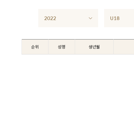
2022
U18
순위
성명
생년월