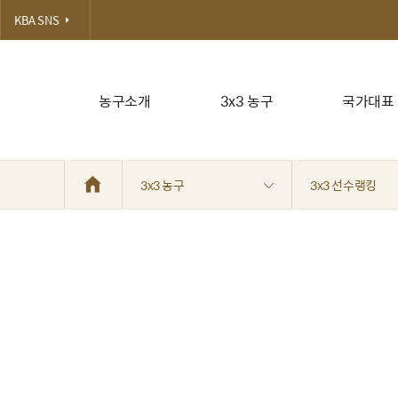
KBA SNS
농구소개
3x3 농구
국가대표
3x3 농구
3x3 선수랭킹